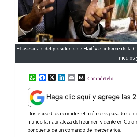
El asesinato del presidente de Haití y el informe de la
medios 
W
F
X
L
E
T
Compártelo
h
a
i
m
h
a
c
n
a
r
t
e
k
i
e
s
b
e
l
a
A
o
d
d
Dos episodios ocurridos el miércoles pasado colma
p
o
I
s
mundo la naturaleza del régimen vigente en Colombi
p
k
n
por cuenta de un comando de mercenarios.