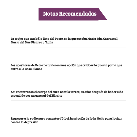
Notas Recomendadas
La mujer que tumbó la lista del Pacto, en la que estaba María Fda. Carrascal,
María del Mar Pizarro y “Lalis
Los opositores de Petro no tuvieron más opción que criticar la puerta por la que
entró a la Casa Blanca
Así encontraron el cuerpo del cura Camilo Torres, 60 años después de haber sido
escondido por un general del Ejército
Regresar a la radio para comentar fútbol, la solución de Iván Mejía para luchar
contra la depresión