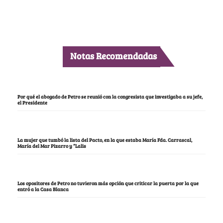
Notas Recomendadas
Por qué el abogado de Petro se reunió con la congresista que investigaba a su jefe,
el Presidente
La mujer que tumbó la lista del Pacto, en la que estaba María Fda. Carrascal,
María del Mar Pizarro y “Lalis
Los opositores de Petro no tuvieron más opción que criticar la puerta por la que
entró a la Casa Blanca