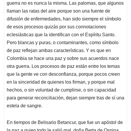
guerra no es nunca la misma. Las palomas, que algunos
A
o
d
d
p
o
I
s
llaman las ratas del aire porque son una fuente de
p
k
n
difusión de enfermedades, han sido siempre el símbolo
de esos procesos quizás por sus connotaciones
eclesiásticas que la identifican con el Espíritu Santo.
Pero blancas y puras, o contaminantes, como símbolo
de paz reflejan ambas características. Y es que en
Colombia se hace una paz y sobre sus acuerdos nace
otra guerra. Los procesos de paz están entre los temas
que la gente ve con desconfianza, porque pocos creen
en la sinceridad de quienes los firman, y porque mal
hechos, o sin voluntad de cumplirse, o sin capacidad
para generar reconciliación, dejan siempre tras de sí una
estela de sangre.
En tiempos de Belisario Betancur, que fue un apóstol de
la paz a quien todo le salió mal, doña Berta de Ospina,