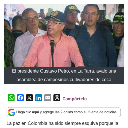
El presidente Gustavo Petro, en La Tarra, avaló una
asamblea de campesinos cultivadores de coca
W
F
X
L
E
T
Compártelo
h
a
i
m
h
a
c
n
a
r
t
e
k
i
e
La paz en Colombia ha sido siempre esquiva porque la
s
b
e
l
a