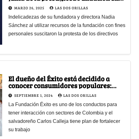
Is, incluido Felipe Bayón?
MARZO 26, 2025
LAS DOS ORILLAS
Indelicadezas de su fundadora y directora Nadia
Sánchez al utilizar recursos de la fundación con fines
personales suscitaron la protesta de los directivos
El dueño del Éxito está decidido a
conocer consumidores populares:
estuvo en la Comuna 13 de Medellín
SEPTIEMBRE 1, 2024
LAS DOS ORILLAS
La Fundación Éxito es uno de los conductos para
tener interacción con sectores de Colombia y el
salvadoreño Carlos Calleja tiene plan de fortalecer
su trabajo