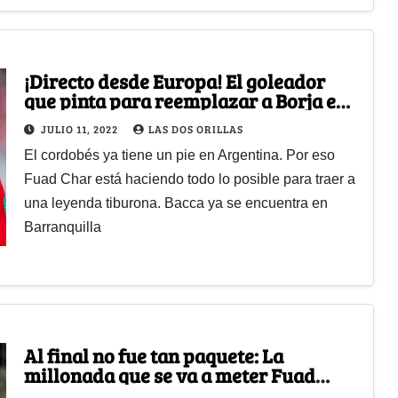
¡Directo desde Europa! El goleador
que pinta para reemplazar a Borja en
el Junior
JULIO 11, 2022
LAS DOS ORILLAS
El cordobés ya tiene un pie en Argentina. Por eso
Fuad Char está haciendo todo lo posible para traer a
una leyenda tiburona. Bacca ya se encuentra en
Barranquilla
Al final no fue tan paquete: La
millonada que se va a meter Fuad
Char con la venta de Borja