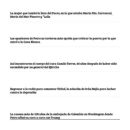
La mujer que tumbó la lista del Pacto, en la que estaba María Fda. Carrascal,
María del Mar Pizarro y “Lalis
Los opositores de Petro no tuvieron más opción que criticar la puerta por la que
entró a la Casa Blanca
Así encontraron el cuerpo del cura Camilo Torres, 60 años después de haber sido
escondido por un general del Ejército
Regresar a la radio para comentar fútbol, la solución de Iván Mejía para luchar
contra la depresión
La casona más de 100 años de la embajada de Colombia en Washington donde
Petro afinó su cara a cara con Trump