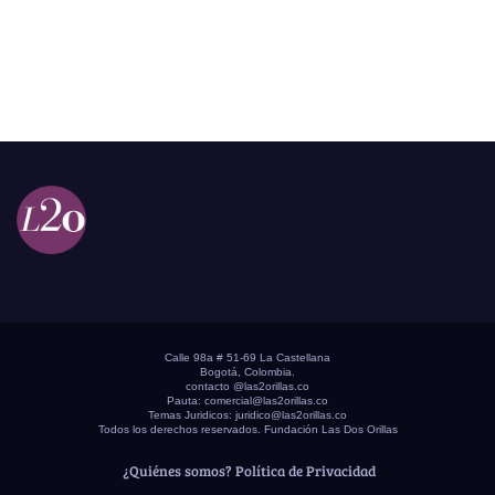
Calle 98a # 51-69 La Castellana
Bogotá, Colombia.
contacto @las2orillas.co
Pauta:
comercial@las2orillas.co
Temas Juridicos:
juridico@las2orillas.co
Todos los derechos reservados. Fundación Las Dos Orillas
¿Quiénes somos?
Política de Privacidad