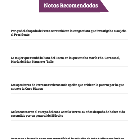
Notas Recomendadas
Por qué el abogado de Petro se reunió con la congresista que investigaba a su jefe,
el Presidente
La mujer que tumbó la lista del Pacto, en la que estaba María Fda. Carrascal,
María del Mar Pizarro y “Lalis
Los opositores de Petro no tuvieron más opción que criticar la puerta por la que
entró a la Casa Blanca
Así encontraron el cuerpo del cura Camilo Torres, 60 años después de haber sido
escondido por un general del Ejército
Regresar a la radio para comentar fútbol, la solución de Iván Mejía para luchar