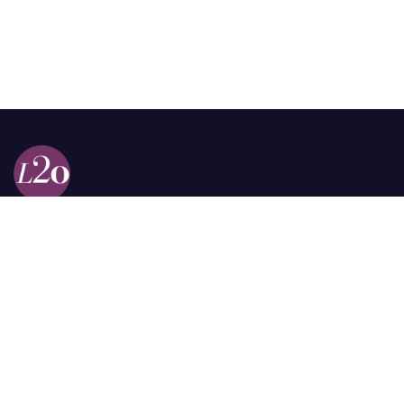
Calle 98a # 51-69 La Castellana
Bogotá, Colombia.
contacto @las2orillas.co
Pauta:
comercial@las2orillas.co
Temas Juridicos:
juridico@las2orillas.co
Todos los derechos reservados. Fundación Las Dos Orillas
¿Quiénes somos?
Política de Privacidad