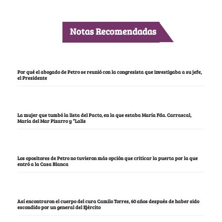
Notas Recomendadas
Por qué el abogado de Petro se reunió con la congresista que investigaba a su jefe,
el Presidente
La mujer que tumbó la lista del Pacto, en la que estaba María Fda. Carrascal,
María del Mar Pizarro y “Lalis
Los opositores de Petro no tuvieron más opción que criticar la puerta por la que
entró a la Casa Blanca
Así encontraron el cuerpo del cura Camilo Torres, 60 años después de haber sido
escondido por un general del Ejército