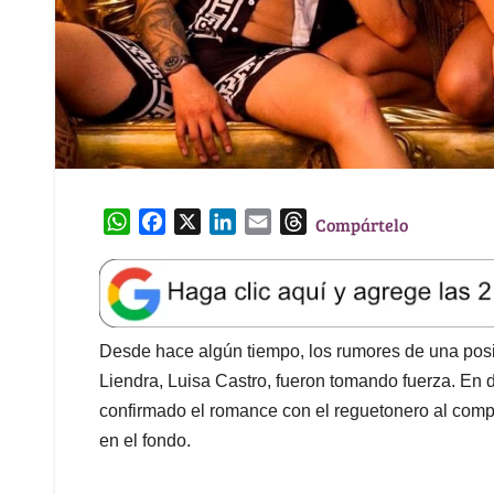
W
F
X
L
E
T
Compártelo
h
a
i
m
h
a
c
n
a
r
t
e
k
i
e
s
b
e
l
a
A
o
d
d
Desde hace algún tiempo, los rumores de una posi
p
o
I
s
Liendra, Luisa Castro, fueron tomando fuerza. En 
p
k
n
confirmado el romance con el reguetonero al compart
en el fondo.