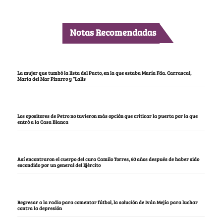
Notas Recomendadas
La mujer que tumbó la lista del Pacto, en la que estaba María Fda. Carrascal,
María del Mar Pizarro y “Lalis
Los opositores de Petro no tuvieron más opción que criticar la puerta por la que
entró a la Casa Blanca
Así encontraron el cuerpo del cura Camilo Torres, 60 años después de haber sido
escondido por un general del Ejército
Regresar a la radio para comentar fútbol, la solución de Iván Mejía para luchar
contra la depresión