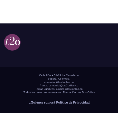
Calle 98a # 51-69 La Castellana
Bogotá, Colombia.
contacto @las2orillas.co
Pauta:
comercial@las2orillas.co
Temas Juridicos:
juridico@las2orillas.co
Todos los derechos reservados. Fundación Las Dos Orillas
¿Quiénes somos?
Política de Privacidad