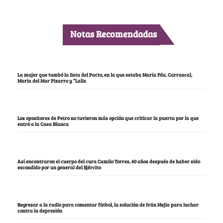
Notas Recomendadas
La mujer que tumbó la lista del Pacto, en la que estaba María Fda. Carrascal,
María del Mar Pizarro y “Lalis
Los opositores de Petro no tuvieron más opción que criticar la puerta por la que
entró a la Casa Blanca
Así encontraron el cuerpo del cura Camilo Torres, 60 años después de haber sido
escondido por un general del Ejército
Regresar a la radio para comentar fútbol, la solución de Iván Mejía para luchar
contra la depresión