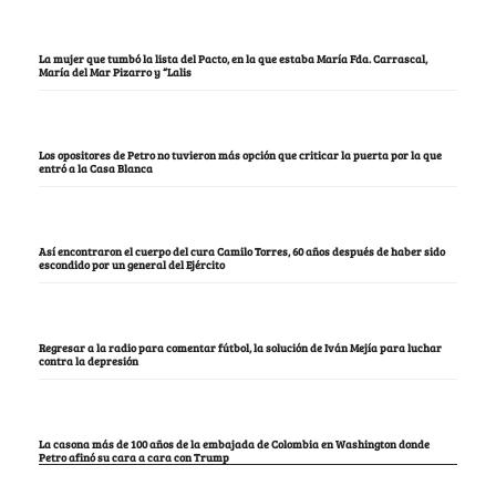
La mujer que tumbó la lista del Pacto, en la que estaba María Fda. Carrascal,
María del Mar Pizarro y “Lalis
Los opositores de Petro no tuvieron más opción que criticar la puerta por la que
entró a la Casa Blanca
Así encontraron el cuerpo del cura Camilo Torres, 60 años después de haber sido
escondido por un general del Ejército
Regresar a la radio para comentar fútbol, la solución de Iván Mejía para luchar
contra la depresión
La casona más de 100 años de la embajada de Colombia en Washington donde
Petro afinó su cara a cara con Trump