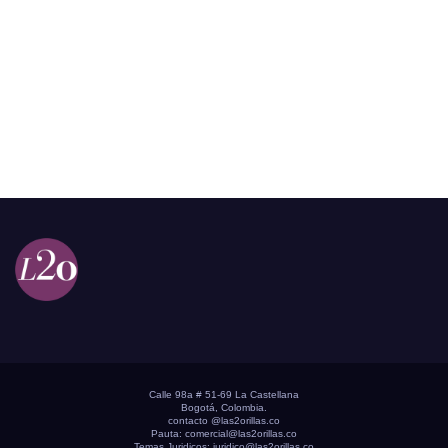
Calle 98a # 51-69 La Castellana
Bogotá, Colombia.
contacto @las2orillas.co
Pauta:
comercial@las2orillas.co
Temas Juridicos:
juridico@las2orillas.co