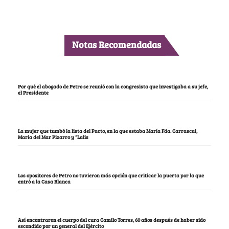
Notas Recomendadas
Por qué el abogado de Petro se reunió con la congresista que investigaba a su jefe,
el Presidente
La mujer que tumbó la lista del Pacto, en la que estaba María Fda. Carrascal,
María del Mar Pizarro y “Lalis
Los opositores de Petro no tuvieron más opción que criticar la puerta por la que
entró a la Casa Blanca
Así encontraron el cuerpo del cura Camilo Torres, 60 años después de haber sido
escondido por un general del Ejército