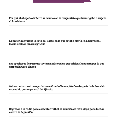
Por qué el abogado de Petro se reunió con la congresista que investigaba a su jefe,
el Presidente
La mujer que tumbó la lista del Pacto, en la que estaba María Fda. Carrascal,
María del Mar Pizarro y “Lalis
Los opositores de Petro no tuvieron más opción que criticar la puerta por la que
entró a la Casa Blanca
Así encontraron el cuerpo del cura Camilo Torres, 60 años después de haber sido
escondido por un general del Ejército
Regresar a la radio para comentar fútbol, la solución de Iván Mejía para luchar
contra la depresión