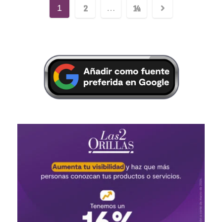
2
14
1
…