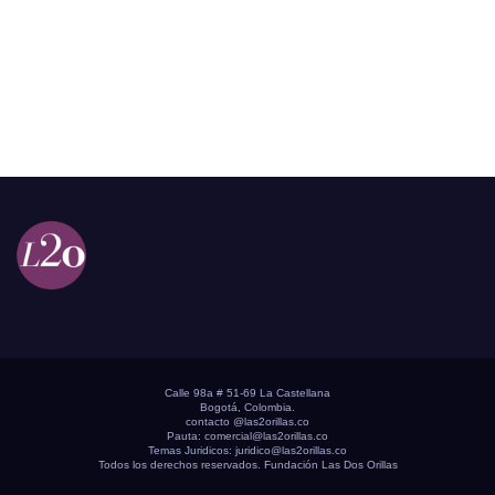
Calle 98a # 51-69 La Castellana
Bogotá, Colombia.
contacto @las2orillas.co
Pauta:
comercial@las2orillas.co
Temas Juridicos:
juridico@las2orillas.co
Todos los derechos reservados. Fundación Las Dos Orillas