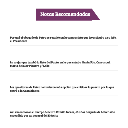
Notas Recomendadas
Por qué el abogado de Petro se reunió con la congresista que investigaba a su jefe,
el Presidente
La mujer que tumbó la lista del Pacto, en la que estaba María Fda. Carrascal,
María del Mar Pizarro y “Lalis
Los opositores de Petro no tuvieron más opción que criticar la puerta por la que
entró a la Casa Blanca
Así encontraron el cuerpo del cura Camilo Torres, 60 años después de haber sido
escondido por un general del Ejército