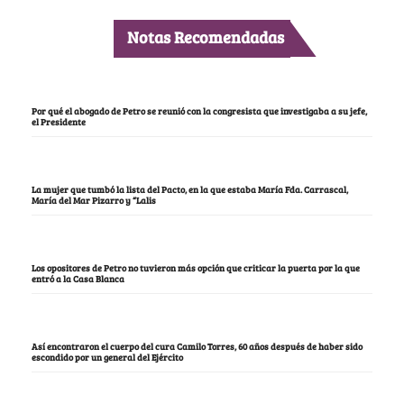
Notas Recomendadas
Por qué el abogado de Petro se reunió con la congresista que investigaba a su jefe,
el Presidente
La mujer que tumbó la lista del Pacto, en la que estaba María Fda. Carrascal,
María del Mar Pizarro y “Lalis
Los opositores de Petro no tuvieron más opción que criticar la puerta por la que
entró a la Casa Blanca
Así encontraron el cuerpo del cura Camilo Torres, 60 años después de haber sido
escondido por un general del Ejército