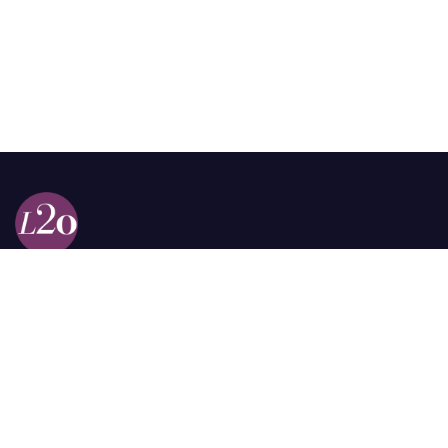
Calle 98a # 51-69 La Castellana
Bogotá, Colombia.
contacto @las2orillas.co
Pauta:
comercial@las2orillas.co
Temas Juridicos:
juridico@las2orillas.co
Todos los derechos reservados. Fundación Las Dos Orillas