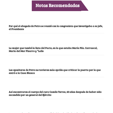
Notas Recomendadas
Por qué el abogado de Petro se reunió con la congresista que investigaba a su jefe,
el Presidente
La mujer que tumbó la lista del Pacto, en la que estaba María Fda. Carrascal,
María del Mar Pizarro y “Lalis
Los opositores de Petro no tuvieron más opción que criticar la puerta por la que
entró a la Casa Blanca
Así encontraron el cuerpo del cura Camilo Torres, 60 años después de haber sido
escondido por un general del Ejército