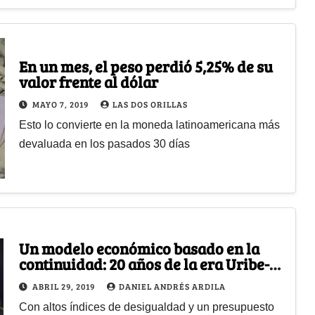
En un mes, el peso perdió 5,25% de su
valor frente al dólar
MAYO 7, 2019
LAS DOS ORILLAS
Esto lo convierte en la moneda latinoamericana más
devaluada en los pasados 30 días
Un modelo económico basado en la
continuidad: 20 años de la era Uribe-
Santos-Duque
ABRIL 29, 2019
DANIEL ANDRÉS ARDILA
Con altos índices de desigualdad y un presupuesto