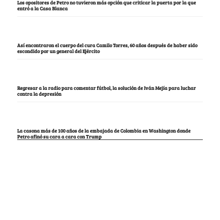
Los opositores de Petro no tuvieron más opción que criticar la puerta por la que
entró a la Casa Blanca
Así encontraron el cuerpo del cura Camilo Torres, 60 años después de haber sido
escondido por un general del Ejército
Regresar a la radio para comentar fútbol, la solución de Iván Mejía para luchar
contra la depresión
La casona más de 100 años de la embajada de Colombia en Washington donde
Petro afinó su cara a cara con Trump