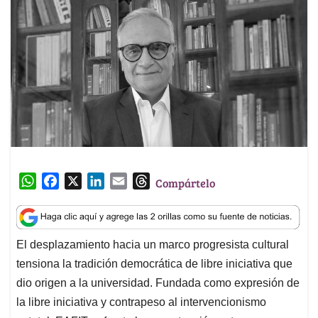
W
F
X
L
E
T
Compártelo
h
a
i
m
h
a
c
n
a
r
t
e
k
i
e
El desplazamiento hacia un marco progresista cultural
s
b
e
l
a
tensiona la tradición democrática de libre iniciativa que
A
o
d
d
p
o
I
s
dio origen a la universidad. Fundada como expresión de
p
k
n
la libre iniciativa y contrapeso al intervencionismo