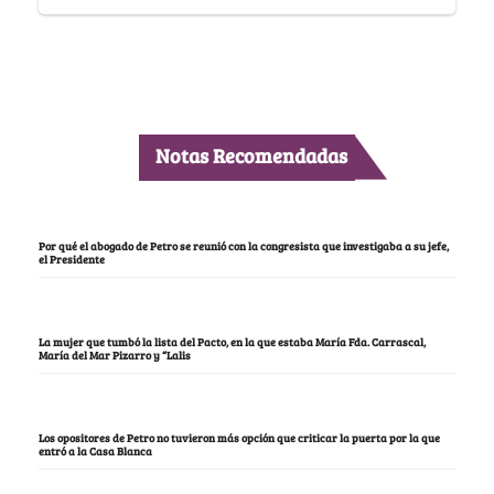
Notas Recomendadas
Por qué el abogado de Petro se reunió con la congresista que investigaba a su jefe,
el Presidente
La mujer que tumbó la lista del Pacto, en la que estaba María Fda. Carrascal,
María del Mar Pizarro y “Lalis
Los opositores de Petro no tuvieron más opción que criticar la puerta por la que
entró a la Casa Blanca