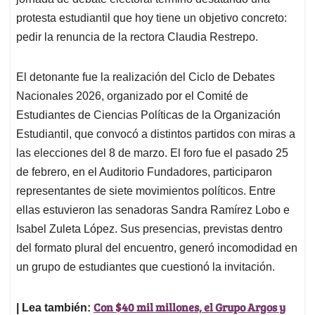
A
o
d
d
p
o
I
s
protesta estudiantil que hoy tiene un objetivo concreto:
p
k
n
pedir la renuncia de la rectora Claudia Restrepo.
El detonante fue la realización del Ciclo de Debates
Nacionales 2026, organizado por el Comité de
Estudiantes de Ciencias Políticas de la Organización
Estudiantil, que convocó a distintos partidos con miras a
las elecciones del 8 de marzo. El foro fue el pasado 25
de febrero, en el Auditorio Fundadores, participaron
representantes de siete movimientos políticos. Entre
ellas estuvieron las senadoras Sandra Ramírez Lobo e
Isabel Zuleta López. Sus presencias, previstas dentro
del formato plural del encuentro, generó incomodidad en
un grupo de estudiantes que cuestionó la invitación.
Con $40 mil millones, el Grupo Argos y
| Lea también: