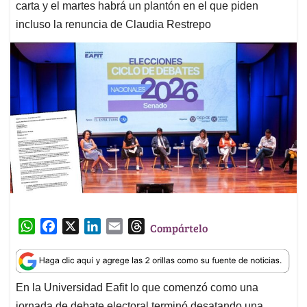
carta y el martes habrá un plantón en el que piden
incluso la renuncia de Claudia Restrepo
W
F
X
L
E
T
Compártelo
h
a
i
m
h
a
c
n
a
r
t
e
k
i
e
En la Universidad Eafit lo que comenzó como una
s
b
e
l
a
jornada de debate electoral terminó desatando una