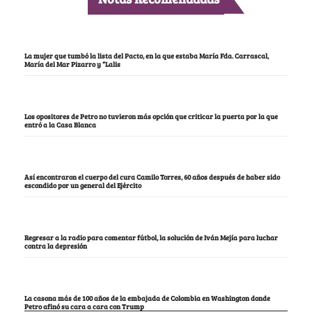
La mujer que tumbó la lista del Pacto, en la que estaba María Fda. Carrascal,
María del Mar Pizarro y “Lalis
Los opositores de Petro no tuvieron más opción que criticar la puerta por la que
entró a la Casa Blanca
Así encontraron el cuerpo del cura Camilo Torres, 60 años después de haber sido
escondido por un general del Ejército
Regresar a la radio para comentar fútbol, la solución de Iván Mejía para luchar
contra la depresión
La casona más de 100 años de la embajada de Colombia en Washington donde
Petro afinó su cara a cara con Trump