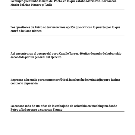
La mujer que tumbó la lista del Pacto, en la que estaba María Fda. Carrascal,
María del Mar Pizarro y “Lalis
Los opositores de Petro no tuvieron más opción que criticar la puerta por la que
entró a la Casa Blanca
Así encontraron el cuerpo del cura Camilo Torres, 60 años después de haber sido
escondido por un general del Ejército
Regresar a la radio para comentar fútbol, la solución de Iván Mejía para luchar
contra la depresión
La casona más de 100 años de la embajada de Colombia en Washington donde
Petro afinó su cara a cara con Trump