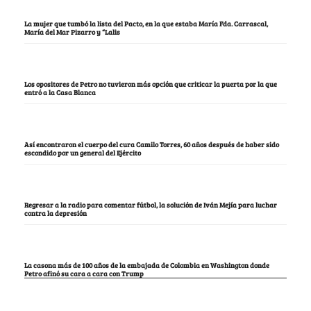
La mujer que tumbó la lista del Pacto, en la que estaba María Fda. Carrascal,
María del Mar Pizarro y “Lalis
Los opositores de Petro no tuvieron más opción que criticar la puerta por la que
entró a la Casa Blanca
Así encontraron el cuerpo del cura Camilo Torres, 60 años después de haber sido
escondido por un general del Ejército
Regresar a la radio para comentar fútbol, la solución de Iván Mejía para luchar
contra la depresión
La casona más de 100 años de la embajada de Colombia en Washington donde
Petro afinó su cara a cara con Trump