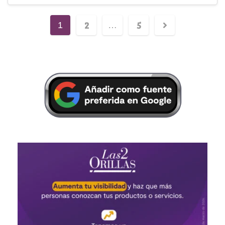
2
5
1
…