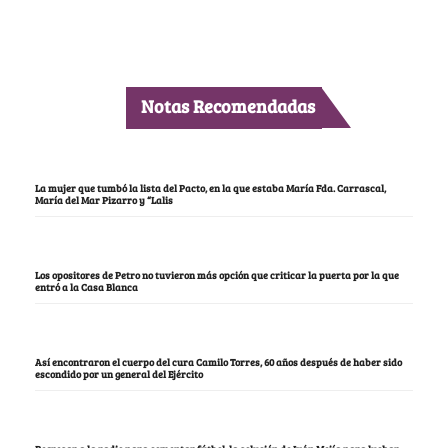
Notas Recomendadas
La mujer que tumbó la lista del Pacto, en la que estaba María Fda. Carrascal,
María del Mar Pizarro y “Lalis
Los opositores de Petro no tuvieron más opción que criticar la puerta por la que
entró a la Casa Blanca
Así encontraron el cuerpo del cura Camilo Torres, 60 años después de haber sido
escondido por un general del Ejército