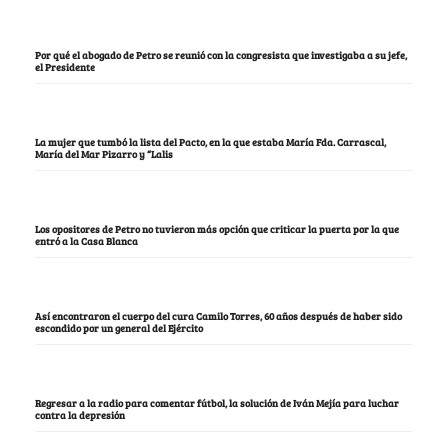
Por qué el abogado de Petro se reunió con la congresista que investigaba a su jefe,
el Presidente
La mujer que tumbó la lista del Pacto, en la que estaba María Fda. Carrascal,
María del Mar Pizarro y “Lalis
Los opositores de Petro no tuvieron más opción que criticar la puerta por la que
entró a la Casa Blanca
Así encontraron el cuerpo del cura Camilo Torres, 60 años después de haber sido
escondido por un general del Ejército
Regresar a la radio para comentar fútbol, la solución de Iván Mejía para luchar
contra la depresión