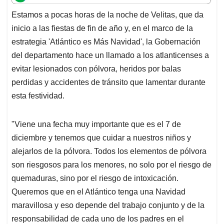
t
e
k
i
e
Estamos a pocas horas de la noche de Velitas, que da
s
b
e
l
a
inicio a las fiestas de fin de año y, en el marco de la
A
o
d
d
p
o
I
s
estrategia 'Atlántico es Más Navidad', la Gobernación
p
k
n
del departamento hace un llamado a los atlanticenses a
evitar lesionados con pólvora, heridos por balas
perdidas y accidentes de tránsito que lamentar durante
esta festividad.
"Viene una fecha muy importante que es el 7 de
diciembre y tenemos que cuidar a nuestros niños y
alejarlos de la pólvora. Todos los elementos de pólvora
son riesgosos para los menores, no solo por el riesgo de
quemaduras, sino por el riesgo de intoxicación.
Queremos que en el Atlántico tenga una Navidad
maravillosa y eso depende del trabajo conjunto y de la
responsabilidad de cada uno de los padres en el