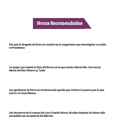
Notas Recomendadas
Por qué el abogado de Petro se reunió con la congresista que investigaba a su jefe,
el Presidente
La mujer que tumbó la lista del Pacto, en la que estaba María Fda. Carrascal,
María del Mar Pizarro y “Lalis
Los opositores de Petro no tuvieron más opción que criticar la puerta por la que
entró a la Casa Blanca
Así encontraron el cuerpo del cura Camilo Torres, 60 años después de haber sido
escondido por un general del Ejército