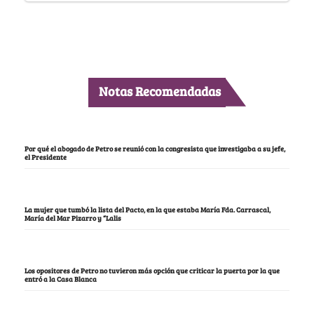
Notas Recomendadas
Por qué el abogado de Petro se reunió con la congresista que investigaba a su jefe,
el Presidente
La mujer que tumbó la lista del Pacto, en la que estaba María Fda. Carrascal,
María del Mar Pizarro y “Lalis
Los opositores de Petro no tuvieron más opción que criticar la puerta por la que
entró a la Casa Blanca