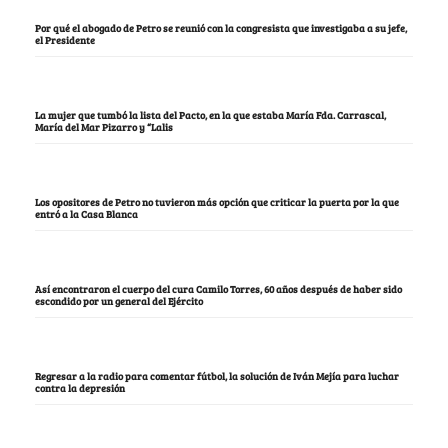
Por qué el abogado de Petro se reunió con la congresista que investigaba a su jefe,
el Presidente
La mujer que tumbó la lista del Pacto, en la que estaba María Fda. Carrascal,
María del Mar Pizarro y “Lalis
Los opositores de Petro no tuvieron más opción que criticar la puerta por la que
entró a la Casa Blanca
Así encontraron el cuerpo del cura Camilo Torres, 60 años después de haber sido
escondido por un general del Ejército
Regresar a la radio para comentar fútbol, la solución de Iván Mejía para luchar
contra la depresión