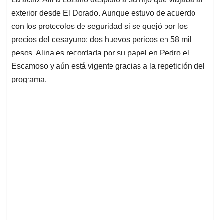
s
b
e
l
a
exterior desde El Dorado. Aunque estuvo de acuerdo
A
o
d
d
p
o
I
s
con los protocolos de seguridad si se quejó por los
p
k
n
precios del desayuno: dos huevos pericos en 58 mil
pesos. Alina es recordada por su papel en Pedro el
Escamoso y aún está vigente gracias a la repetición del
programa.