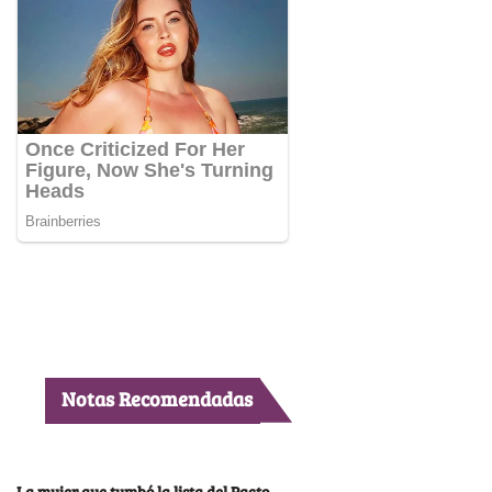
Notas Recomendadas
La mujer que tumbó la lista del Pacto,