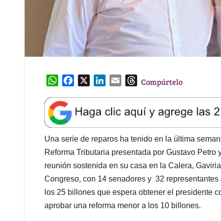
W
F
X
L
E
T
Compártelo
h
a
i
m
h
a
c
n
a
r
t
e
k
i
e
s
b
e
l
a
A
o
d
d
Una serie de reparos ha tenido en la última sema
p
o
I
s
Reforma Tributaria presentada por Gustavo Petro
p
k
n
reunión sostenida en su casa en la Calera, Gaviri
Congreso, con 14 senadores y 32 representantes a
los 25 billones que espera obtener el presidente 
aprobar una reforma menor a los 10 billones.