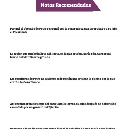
Notas Recomendadas
Por qué el abogado de Petro se reunió con la congresista que investigaba a su jefe,
el Presidente
La mujer que tumbó la lista del Pacto, en la que estaba María Fda. Carrascal,
María del Mar Pizarro y “Lalis
Los opositores de Petro no tuvieron más opción que criticar la puerta por la que
entró a la Casa Blanca
Así encontraron el cuerpo del cura Camilo Torres, 60 años después de haber sido
escondido por un general del Ejército
Regresar a la radio para comentar fútbol, la solución de Iván Mejía para luchar