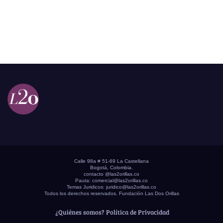
Calle 98a # 51-69 La Castellana
Bogotá, Colombia.
contacto @las2orillas.co
Pauta:
comercial@las2orillas.co
Temas Juridicos:
juridico@las2orillas.co
Todos los derechos reservados. Fundación Las Dos Orillas
¿Quiénes somos?
Política de Privacidad