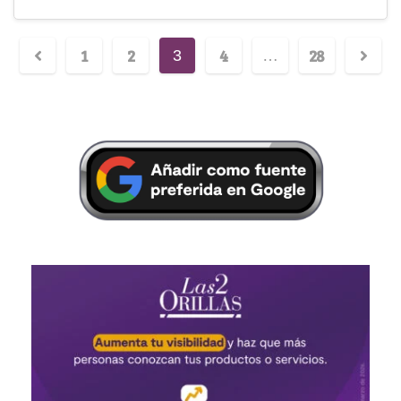
1
2
4
28
3
…