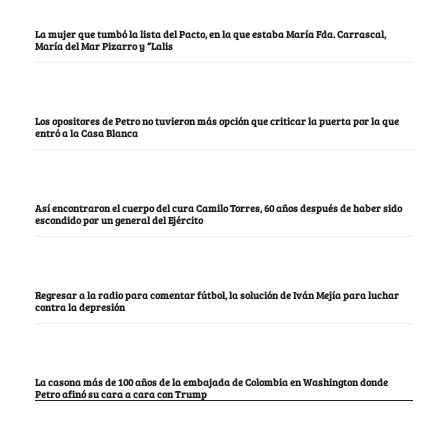
La mujer que tumbó la lista del Pacto, en la que estaba María Fda. Carrascal,
María del Mar Pizarro y “Lalis
Los opositores de Petro no tuvieron más opción que criticar la puerta por la que
entró a la Casa Blanca
Así encontraron el cuerpo del cura Camilo Torres, 60 años después de haber sido
escondido por un general del Ejército
Regresar a la radio para comentar fútbol, la solución de Iván Mejía para luchar
contra la depresión
La casona más de 100 años de la embajada de Colombia en Washington donde
Petro afinó su cara a cara con Trump