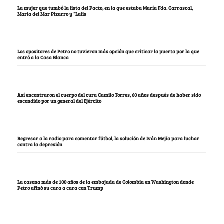
La mujer que tumbó la lista del Pacto, en la que estaba María Fda. Carrascal,
María del Mar Pizarro y “Lalis
Los opositores de Petro no tuvieron más opción que criticar la puerta por la que
entró a la Casa Blanca
Así encontraron el cuerpo del cura Camilo Torres, 60 años después de haber sido
escondido por un general del Ejército
Regresar a la radio para comentar fútbol, la solución de Iván Mejía para luchar
contra la depresión
La casona más de 100 años de la embajada de Colombia en Washington donde
Petro afinó su cara a cara con Trump