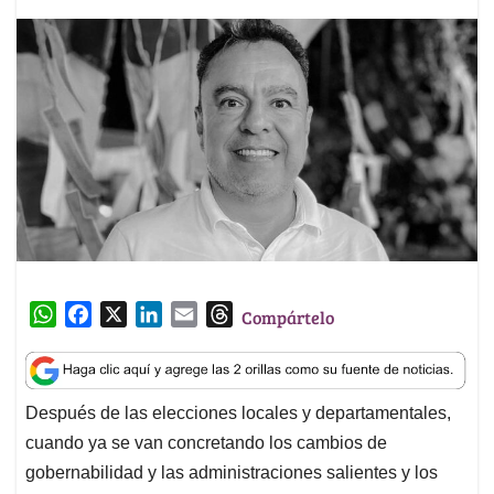
W
F
X
L
E
T
Compártelo
h
a
i
m
h
a
c
n
a
r
t
e
k
i
e
Después de las elecciones locales y departamentales,
s
b
e
l
a
cuando ya se van concretando los cambios de
A
o
d
d
p
o
I
s
gobernabilidad y las administraciones salientes y los