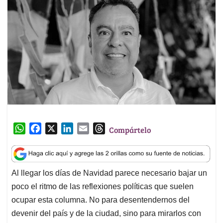
W
F
X
L
E
T
Compártelo
h
a
i
m
h
a
c
n
a
r
t
e
k
i
e
Al llegar los días de Navidad parece necesario bajar un
s
b
e
l
a
poco el ritmo de las reflexiones políticas que suelen
A
o
d
d
p
o
I
s
ocupar esta columna. No para desentendernos del
p
k
n
devenir del país y de la ciudad, sino para mirarlos con