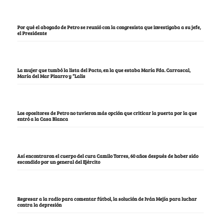
Por qué el abogado de Petro se reunió con la congresista que investigaba a su jefe,
el Presidente
La mujer que tumbó la lista del Pacto, en la que estaba María Fda. Carrascal,
María del Mar Pizarro y “Lalis
Los opositores de Petro no tuvieron más opción que criticar la puerta por la que
entró a la Casa Blanca
Así encontraron el cuerpo del cura Camilo Torres, 60 años después de haber sido
escondido por un general del Ejército
Regresar a la radio para comentar fútbol, la solución de Iván Mejía para luchar
contra la depresión