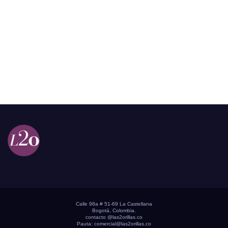
Calle 98a # 51-69 La Castellana
Bogotá, Colombia.
contacto @las2orillas.co
Pauta:
comercial@las2orillas.co