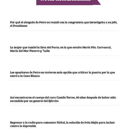
Por qué el abogado de Petro se reunió con la congresista que investigaba a su jefe,
el Presidente
La mujer que tumbó la lista del Pacto, en la que estaba María Fda. Carrascal,
María del Mar Pizarro y “Lalis
Los opositores de Petro no tuvieron más opción que criticar la puerta por la que
entró a la Casa Blanca
Así encontraron el cuerpo del cura Camilo Torres, 60 años después de haber sido
escondido por un general del Ejército
Regresar a la radio para comentar fútbol, la solución de Iván Mejía para luchar
contra la depresión