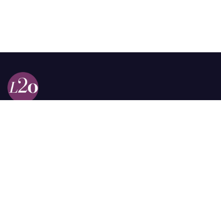
Calle 98a # 51-69 La Castellana
Bogotá, Colombia.
contacto @las2orillas.co
Pauta:
comercial@las2orillas.co
Temas Juridicos:
juridico@las2orillas.co
Todos los derechos reservados. Fundación Las Dos Orillas
¿Quiénes somos?
Política de Privacidad