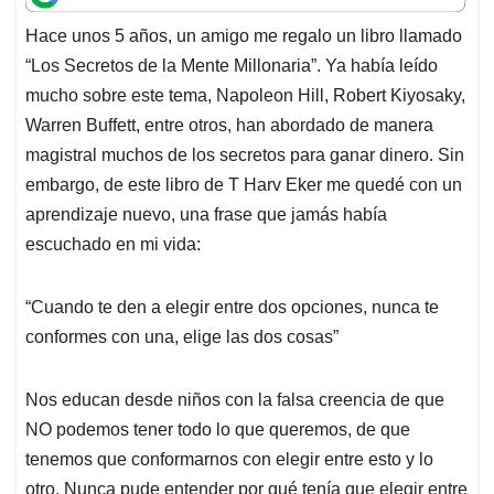
t
e
k
i
e
Hace unos 5 años, un amigo me regalo un libro llamado
s
b
e
l
a
“Los Secretos de la Mente Millonaria”. Ya había leído
A
o
d
d
p
o
I
s
mucho sobre este tema, Napoleon Hill, Robert Kiyosaky,
p
k
n
Warren Buffett, entre otros, han abordado de manera
magistral muchos de los secretos para ganar dinero. Sin
embargo, de este libro de T Harv Eker me quedé con un
aprendizaje nuevo, una frase que jamás había
escuchado en mi vida:
“Cuando te den a elegir entre dos opciones, nunca te
conformes con una, elige las dos cosas”
Nos educan desde niños con la falsa creencia de que
NO podemos tener todo lo que queremos, de que
tenemos que conformarnos con elegir entre esto y lo
otro. Nunca pude entender por qué tenía que elegir entre