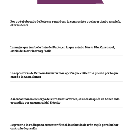
Por qué el abogado de Petro se reunió con la congresista que investigaba a su jefe,
el Presidente
La mujer que tumbó la lista del Pacto, en la que estaba María Fda. Carrascal,
María del Mar Pizarro y “Lalis
Los opositores de Petro no tuvieron más opción que criticar la puerta por la que
entró a la Casa Blanca
Así encontraron el cuerpo del cura Camilo Torres, 60 años después de haber sido
escondido por un general del Ejército
Regresar a la radio para comentar fútbol, la solución de Iván Mejía para luchar
contra la depresión