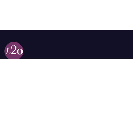
Calle 98a # 51-69 La Castellana
Bogotá, Colombia.
contacto @las2orillas.co
Pauta:
comercial@las2orillas.co
Temas Juridicos:
juridico@las2orillas.co
Todos los derechos reservados. Fundación Las Dos Orillas
¿Quiénes somos?
Política de Privacidad