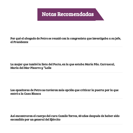
Notas Recomendadas
Por qué el abogado de Petro se reunió con la congresista que investigaba a su jefe,
el Presidente
La mujer que tumbó la lista del Pacto, en la que estaba María Fda. Carrascal,
María del Mar Pizarro y “Lalis
Los opositores de Petro no tuvieron más opción que criticar la puerta por la que
entró a la Casa Blanca
Así encontraron el cuerpo del cura Camilo Torres, 60 años después de haber sido
escondido por un general del Ejército