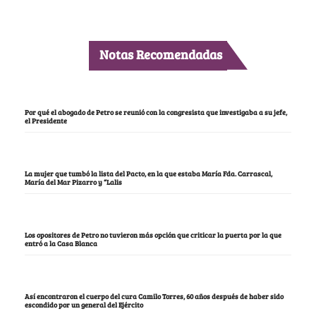
Notas Recomendadas
Por qué el abogado de Petro se reunió con la congresista que investigaba a su jefe,
el Presidente
La mujer que tumbó la lista del Pacto, en la que estaba María Fda. Carrascal,
María del Mar Pizarro y “Lalis
Los opositores de Petro no tuvieron más opción que criticar la puerta por la que
entró a la Casa Blanca
Así encontraron el cuerpo del cura Camilo Torres, 60 años después de haber sido
escondido por un general del Ejército