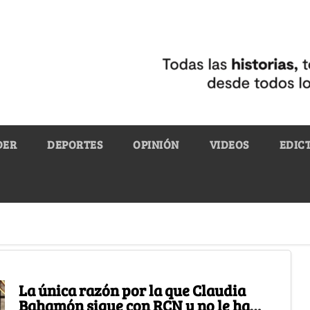
DER
DEPORTES
OPINIÓN
VIDEOS
EDIC
La única razón por la que Claudia
Bahamón sigue con RCN y no le ha