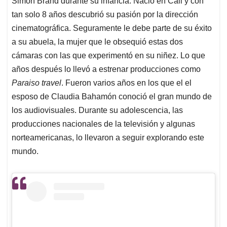
Simon Brand durante su infancia. Nació en Cali y con
A
o
d
d
p
o
I
s
tan solo 8 años descubrió su pasión por la dirección
p
k
n
cinematográfica. Seguramente le debe parte de su éxito
a su abuela, la mujer que le obsequió estas dos
cámaras con las que experimentó en su niñez. Lo que
años después lo llevó a estrenar producciones como
Paraiso travel
. Fueron varios años en los que el el
esposo de Claudia Bahamón conoció el gran mundo de
los audiovisuales. Durante su adolescencia, las
producciones nacionales de la televisión y algunas
norteamericanas, lo llevaron a seguir explorando este
mundo.