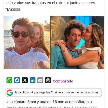
sido varios sus trabajos en el exterior junto a actores
famosos
W
F
X
L
E
T
Compártelo
h
a
i
m
h
a
c
n
a
r
t
e
k
i
e
Una cámara 8mm y una de 16 mm acompañaron a
s
b
e
l
a