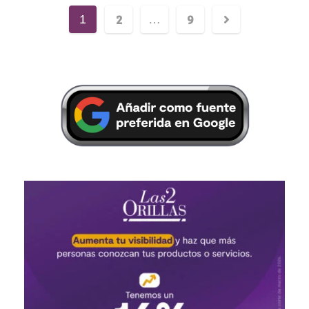
2
9
1
…