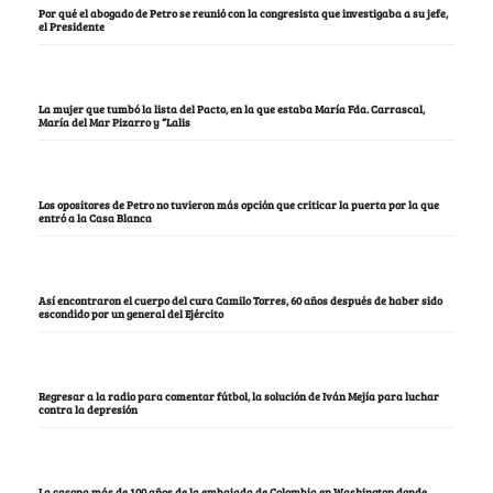
Por qué el abogado de Petro se reunió con la congresista que investigaba a su jefe,
el Presidente
La mujer que tumbó la lista del Pacto, en la que estaba María Fda. Carrascal,
María del Mar Pizarro y “Lalis
Los opositores de Petro no tuvieron más opción que criticar la puerta por la que
entró a la Casa Blanca
Así encontraron el cuerpo del cura Camilo Torres, 60 años después de haber sido
escondido por un general del Ejército
Regresar a la radio para comentar fútbol, la solución de Iván Mejía para luchar
contra la depresión
La casona más de 100 años de la embajada de Colombia en Washington donde