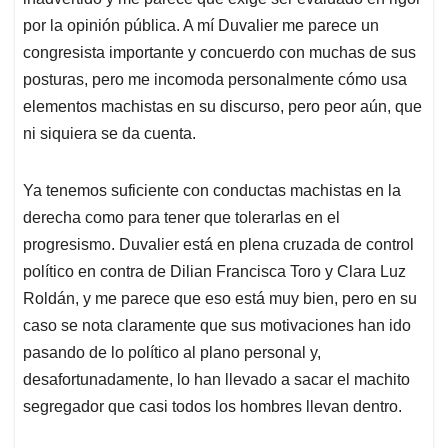
A
o
d
d
p
o
I
s
por la opinión pública. A mí Duvalier me parece un
p
k
n
congresista importante y concuerdo con muchas de sus
posturas, pero me incomoda personalmente cómo usa
elementos machistas en su discurso, pero peor aún, que
ni siquiera se da cuenta.
Ya tenemos suficiente con conductas machistas en la
derecha como para tener que tolerarlas en el
progresismo. Duvalier está en plena cruzada de control
político en contra de Dilian Francisca Toro y Clara Luz
Roldán, y me parece que eso está muy bien, pero en su
caso se nota claramente que sus motivaciones han ido
pasando de lo político al plano personal y,
desafortunadamente, lo han llevado a sacar el machito
segregador que casi todos los hombres llevan dentro.