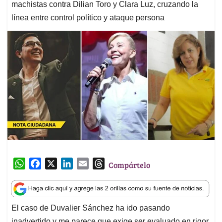
machistas contra Dilian Toro y Clara Luz, cruzando la
línea entre control político y ataque persona
W
F
X
L
E
T
Compártelo
h
a
i
m
h
a
c
n
a
r
t
e
k
i
e
El caso de Duvalier Sánchez ha ido pasando
s
b
e
l
a
inadvertido y me parece que exige ser evaluado en rigor