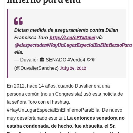
Dictan medida de aseguramiento contra Dilian
http://t.co/cPTzDmel
Francisca Toro
vía
@elespectador
#HayUnLugarEspecialEnElinfiernoPara
ella.
— Duvalier 🏛️ SENADO #Verde4 🌻💚
July 24, 2012
(@DuvalierSanchez)
En 2012, hace 14 años, cuando Duvalier era una
persona común (no un Congresista) usó esta noticia de
la señora Toro con el hashtag,
#HayUnLugarEspecialEnElInfiernoParaElla. De nuevo
muy desafortunado este tuit.
La entonces senadora no
estaba condenada, de hecho, fue absuelta, el Sr.