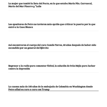
La mujer que tumbó la lista del Pacto, en la que estaba María Fda. Carrascal,
María del Mar Pizarro y “Lalis
Los opositores de Petro no tuvieron más opción que criticar la puerta por la que
entró a la Casa Blanca
Así encontraron el cuerpo del cura Camilo Torres, 60 años después de haber sido
escondido por un general del Ejército
Regresar a la radio para comentar fútbol, la solución de Iván Mejía para luchar
contra la depresión
La casona más de 100 años de la embajada de Colombia en Washington donde
Petro afinó su cara a cara con Trump