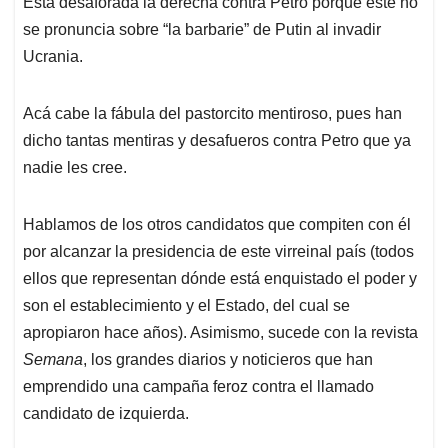
Está desaforada la derecha contra Petro porque este no
s
b
e
l
a
se pronuncia sobre “la barbarie” de Putin al invadir
A
o
d
d
p
o
I
s
Ucrania.
p
k
n
Acá cabe la fábula del pastorcito mentiroso, pues han
dicho tantas mentiras y desafueros contra Petro que ya
nadie les cree.
Hablamos de los otros candidatos que compiten con él
por alcanzar la presidencia de este virreinal país (todos
ellos que representan dónde está enquistado el poder y
son el establecimiento y el Estado, del cual se
apropiaron hace años). Asimismo, sucede con la revista
Semana
, los grandes diarios y noticieros que han
emprendido una campaña feroz contra el llamado
candidato de izquierda.